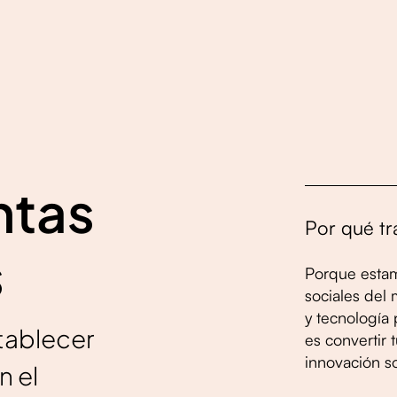
ntas
Por qué tr
s
Porque estam
sociales del
y tecnología 
tablecer
es convertir 
innovación so
n el