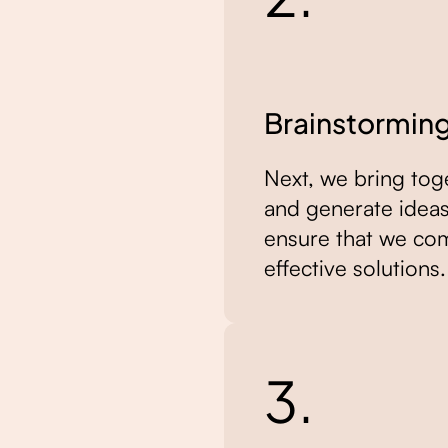
Brainstormin
Next, we bring tog
and generate ideas
ensure that we com
effective solutions.
3.