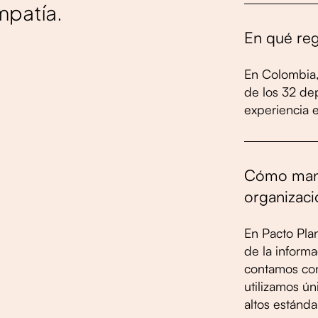
mpatía.
En qué reg
En Colombia,
de los 32 de
experiencia e
Cómo mane
organizaci
En Pacto Pla
de la informa
contamos con
utilizamos ún
altos estánda